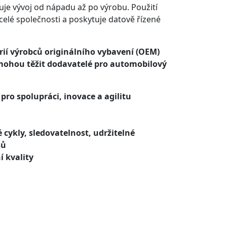
je vývoj od nápadu až po výrobu. Použití
celé společnosti a poskytuje datově řízené
érií výrobců originálního vybavení (OEM)
 mohou těžit dodavatelé pro automobilový
pro spolupráci, inovace a agilitu
é cykly, sledovatelnost, udržitelné
sů
í kvality