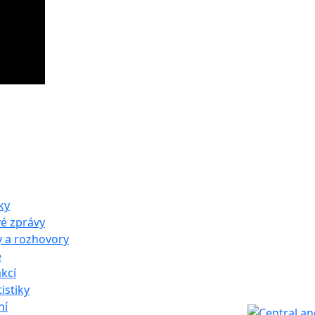
ky
vé zprávy
y a rozhovory
e
kcí
istiky
ní