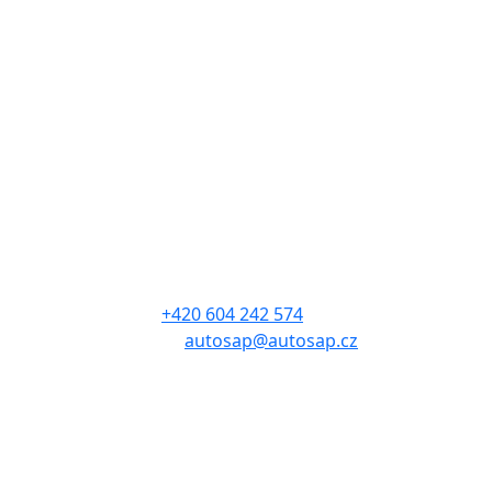
Kontakt
Sdružení automobilového průmyslu
Adresa: Budějovická 1550/15a
140 00, Praha 4
Tel.:
+420 604 242 574
E-mail:
autosap@autosap.cz
IČO: 17048826
DIČ: CZ17048826