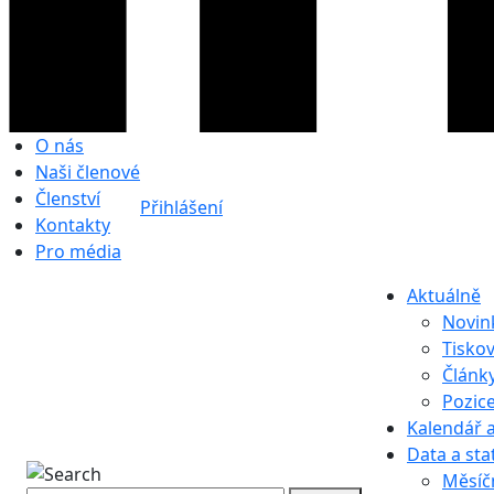
O nás
Naši členové
Členství
Přihlášení
Kontakty
Pro média
Aktuálně
Novin
Tisko
Článk
Pozic
Kalendář a
Data a stat
Měsíč