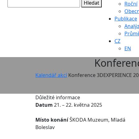
Hledat
Roční
Obec
Publikace
Analý
Průmě
CZ
EN
Konferen
Kalendář akcí
Konference 3DEXPERIENCE 20
Důležité informace
Datum
21. – 22. května 2025
Místo konání
ŠKODA Muzeum, Mladá
Boleslav