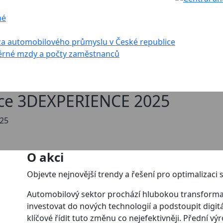
né
za automobilového průmyslu v České republice
rné mzdy a počty zaměstnanců
ce 3DEXPERIENCE 2025
25
O akci
Objevte nejnovější trendy a řešení pro optimalizaci 
Automobilový sektor prochází hlubokou transformac
investovat do nových technologií a podstoupit digit
klíčové řídit tuto změnu co nejefektivněji. Přední vý