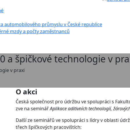
né
za automobilového průmyslu v České republice
rné mzdy a počty zaměstnanců
0 a špičkové technologie v pra
ogie v praxi
O akci
Česká společnost pro údržbu ve spolupráci s Fakulto
zve na seminář
Aplikace aditivních technologií, žárovýc
Další ze seminářů ve spolupráci s lídry v oblasti ú
třech špičkových pracovištích: