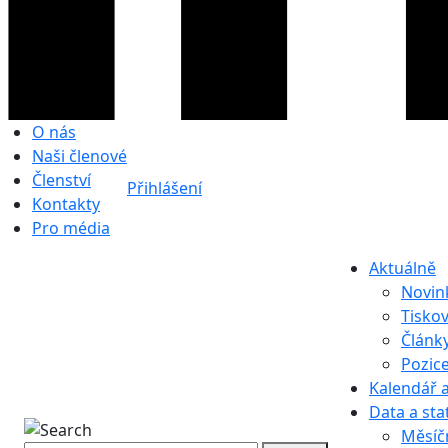
O nás
Naši členové
Členství
Přihlášení
Kontakty
Pro média
Aktuálně
Novin
Tisko
Článk
Pozic
Kalendář a
Data a stat
Měsíč