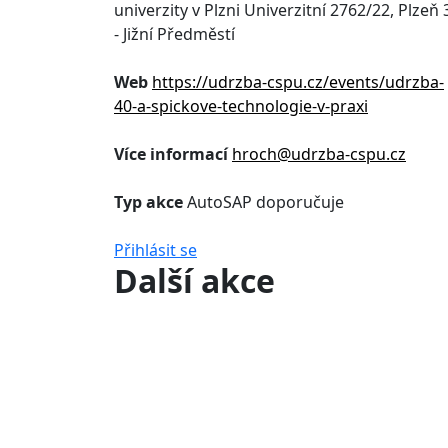
univerzity v Plzni Univerzitní 2762/22, Plzeň 
- Jižní Předměstí
Web
https://udrzba-cspu.cz/events/udrzba-
40-a-spickove-technologie-v-praxi
Více informací
hroch@udrzba-cspu.cz
Typ akce
AutoSAP doporučuje
Přihlásit se
Další akce