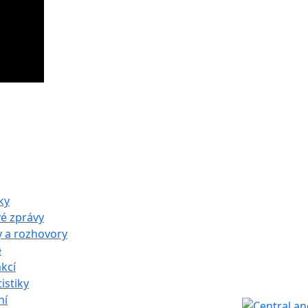
ky
vé zprávy
y a rozhovory
e
kcí
istiky
ní