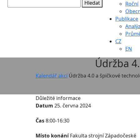
Hledat
Roční
Obec
Publikace
Analý
Průmě
CZ
EN
Údržba 4.
Kalendář akcí
Údržba 4.0 a špičkové technol
Důležité informace
Datum
25. června 2024
Čas
8:00-16:30
Místo konání
Fakulta strojní Západočeské