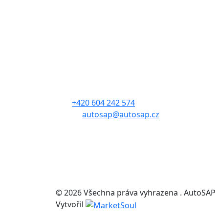
Kontakt
Sdružení automobilového průmyslu
Adresa: Budějovická 1550/15a
140 00, Praha 4
Tel.:
+420 604 242 574
E-mail:
autosap@autosap.cz
IČO: 17048826
DIČ: CZ17048826
© 2026 Všechna práva vyhrazena . AutoSAP
Vytvořil