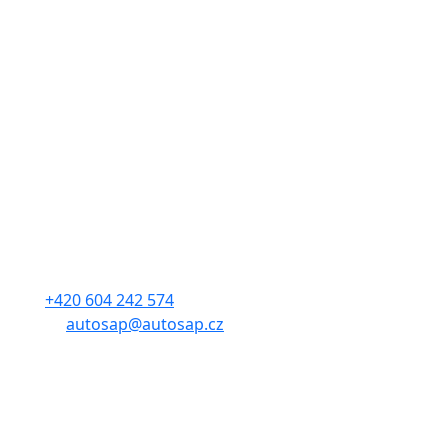
Kontakt
Sdružení automobilového průmyslu
Adresa: Budějovická 1550/15a
140 00, Praha 4
Tel.:
+420 604 242 574
E-mail:
autosap@autosap.cz
IČO: 17048826
DIČ: CZ17048826