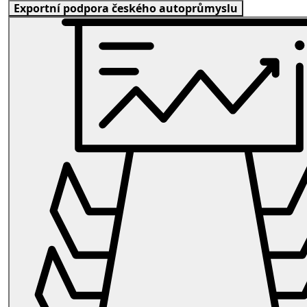
Exportní podpora českého autoprůmyslu