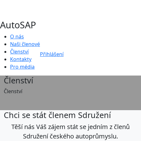
AutoSAP
O nás
Naši členové
Členství
Přihlášení
Kontakty
Pro média
Členství
Členství
Chci se stát členem Sdružení
Těší nás Váš zájem stát se jedním z členů
Sdružení českého autoprůmyslu.