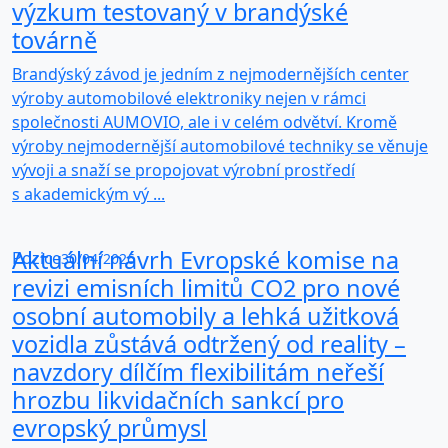
výzkum testovaný v brandýské
továrně
Brandýský závod je jedním z nejmodernějších center
výroby automobilové elektroniky nejen v rámci
společnosti AUMOVIO, ale i v celém odvětví. Kromě
výroby nejmodernější automobilové techniky se věnuje
vývoji a snaží se propojovat výrobní prostředí
s akademickým vý ...
Aktuální návrh Evropské komise na
Pozice
30/04/2026
revizi emisních limitů CO2 pro nové
osobní automobily a lehká užitková
vozidla zůstává odtržený od reality –
navzdory dílčím flexibilitám neřeší
hrozbu likvidačních sankcí pro
evropský průmysl