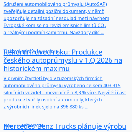
Sdružení automobilového průmyslu (AutoSAP)
zveřejňuje detailní poziční dokument, v němž
upozorňuje na zásadní nesoulad mezi návrhem
Evropské komise na revizi emisních limitů CO₂
a reálnými podmínkami trhu. Navzdory dílč ...
Rekordní úvod roku: Produkce
Tiskové zprávy
16/04/2026
českého autoprůmyslu v 1.Q 2026 na
historickém maximu
V prvním čtvrtletí bylo v tuzemských firmách
automobilového průmyslu vyrobeno celkem 403 315
silničních vozidel – meziročně o 8,3 % více. Největší část
produkce tvořily osobní automobily, kterých
z výrobních linek sjelo na 396 880 ks ...
Mercedes-Benz Trucks plánuje výrobu
Novinky
02/04/2026