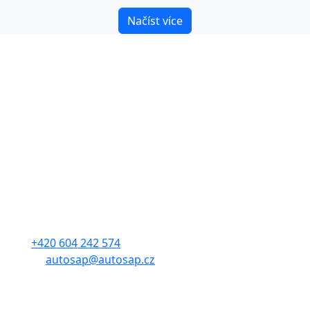
Načíst více
Kontakt
Sdružení automobilového průmyslu
Adresa: Budějovická 1550/15a
140 00, Praha 4
Tel.:
+420 604 242 574
E-mail:
autosap@autosap.cz
IČO: 17048826
DIČ: CZ17048826