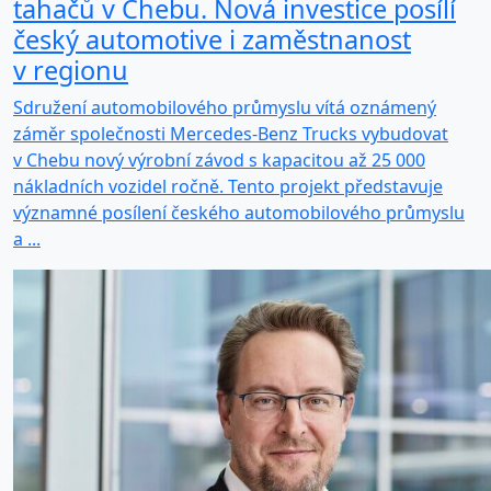
tahačů v Chebu. Nová investice posílí
český automotive i zaměstnanost
v regionu
Sdružení automobilového průmyslu vítá oznámený
záměr společnosti Mercedes-Benz Trucks vybudovat
v Chebu nový výrobní závod s kapacitou až 25 000
nákladních vozidel ročně. Tento projekt představuje
významné posílení českého automobilového průmyslu
a ...