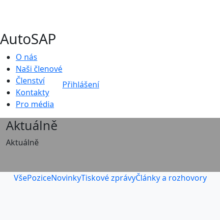
AutoSAP
O nás
Naši členové
Členství
Přihlášení
Kontakty
Pro média
Aktuálně
Aktuálně
Vše
Pozice
Novinky
Tiskové zprávy
Články a rozhovory