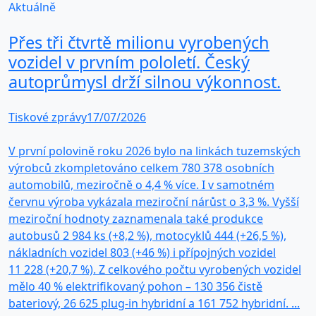
Aktuálně
Přes tři čtvrtě milionu vyrobených
vozidel v prvním pololetí. Český
autoprůmysl drží silnou výkonnost.
Tiskové zprávy
17/07/2026
V první polovině roku 2026 bylo na linkách tuzemských
výrobců zkompletováno celkem 780 378 osobních
automobilů, meziročně o 4,4 % více. I v samotném
červnu výroba vykázala meziroční nárůst o 3,3 %. Vyšší
meziroční hodnoty zaznamenala také produkce
autobusů 2 984 ks (+8,2 %), motocyklů 444 (+26,5 %),
nákladních vozidel 803 (+46 %) i přípojných vozidel
11 228 (+20,7 %). Z celkového počtu vyrobených vozidel
mělo 40 % elektrifikovaný pohon – 130 356 čistě
bateriový, 26 625 plug-in hybridní a 161 752 hybridní. ...