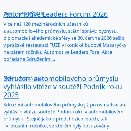
Automotive Leaders Forum 2026
Novinky
03/07/2026
Více než 120 mezinárodních účastníků
z automobilového průmyslu, státní správy, byznysu,
diplomacie i akademické sféry se 30. června 2026 sešlo
v pražské restauraci FUZE v ikonické budově Masaryčky
na pátém ročníku Automotive Leaders Fora. Akce
pořádaná Sdružením ...
Sdružení automobilového průmyslu
Novinky
02/07/2026
vyhlásilo vítěze v soutěži Podnik roku
2025
Sdružení automobilového průmyslu již po osmadvacáté
vyhlásilo vítěze soutěže Podnik roku v automobilovém
průmyslu. Stejně jako v předchozích letech, tak
i v letošním ročníku, ve kterém byly posuzovány