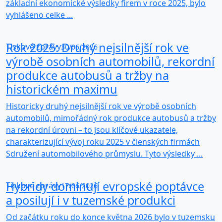
základní ekonomické výsledky firem v roce 2025, bylo
vyhlášeno celke ...
Rok 2025: Druhý nejsilnější rok ve
Tiskové zprávy
30/06/2026
výrobě osobních automobilů, rekordní
produkce autobusů a tržby na
historickém maximu
Historicky druhý nejsilnější rok ve výrobě osobních
automobilů, mimořádný rok produkce autobusů a tržby
na rekordní úrovni – to jsou klíčové ukazatele,
charakterizující vývoj roku 2025 v členských firmách
Sdružení automobilového průmyslu. Tyto výsledky ...
Hybridy dominují evropské poptávce
Tiskové zprávy
17/06/2026
a posilují i v tuzemské produkci
Od začátku roku do konce května 2026 bylo v tuzemsku