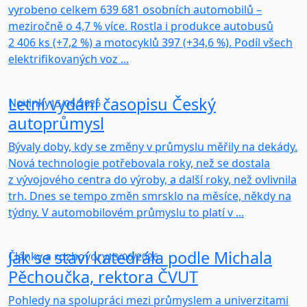
vyrobeno celkem 639 681 osobních automobilů –
meziročně o 4,7 % více. Rostla i produkce autobusů
2 406 ks (+7,2 %) a motocyklů 397 (+34,6 %). Podíl všech
elektrifikovaných voz ...
Letní vydání časopisu Český
Novinky
15/06/2026
autoprůmysl
Bývaly doby, kdy se změny v průmyslu měřily na dekády.
Nová technologie potřebovala roky, než se dostala
z vývojového centra do výroby, a další roky, než ovlivnila
trh. Dnes se tempo změn smrsklo na měsíce, někdy na
týdny. V automobilovém průmyslu to platí v ...
Jak se staví katedrála podle Michala
Články a rozhovory
13/06/2026
Pěchoučka, rektora ČVUT
Pohledy na spolupráci mezi průmyslem a univerzitami