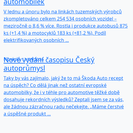
automobilek
V lednu a únoru bylo na linkách tuzemských výrobců
zkompletováno celkem 254 534 osobních vozidel –
meziročně o 8,6 % více. Rostla i produkce autobusů 875
ks (+1,4 %) a motocyklů 183 ks (+81,2 %). Podíl
elektrifikovaných osobních ...
Nové vydání časopisu Český
Novinky
12/03/2026
autoprůmysl
Taky by vás zajímalo, jaký že to má Škoda Auto recept
na úspěch? Co dělá jinak než ostatní evropské
automobilky, že i v téhle pro automotive těžké době
dosahuje rekordních výsledků? Zeptali jsem se za vás,
ale žádnou zázračnou radu nečekejte. „Máme čerstvé
a úspěšné produkt ...