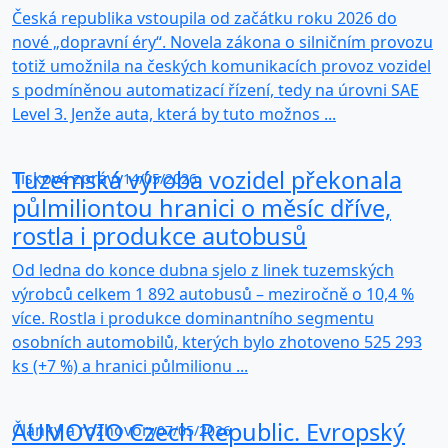
Česká republika vstoupila od začátku roku 2026 do
nové „dopravní éry“. Novela zákona o silničním provozu
totiž umožnila na českých komunikacích provoz vozidel
s podmíněnou automatizací řízení, tedy na úrovni SAE
Level 3. Jenže auta, která by tuto možnos ...
Tuzemská výroba vozidel překonala
Tiskové zprávy
14/05/2026
půlmiliontou hranici o měsíc dříve,
rostla i produkce autobusů
Od ledna do konce dubna sjelo z linek tuzemských
výrobců celkem 1 892 autobusů – meziročně o 10,4 %
více. Rostla i produkce dominantního segmentu
osobních automobilů, kterých bylo zhotoveno 525 293
ks (+7 %) a hranici půlmilionu ...
AUMOVIO Czech Republic. Evropský
Články a rozhovory
07/05/2026