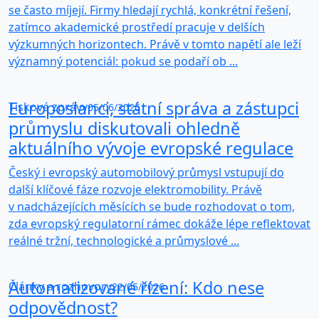
se často míjejí. Firmy hledají rychlá, konkrétní řešení,
zatímco akademické prostředí pracuje v delších
výzkumných horizontech. Právě v tomto napětí ale leží
významný potenciál: pokud se podaří ob ...
Europoslanci, státní správa a zástupci
Tiskové zprávy
05/06/2026
průmyslu diskutovali ohledně
aktuálního vývoje evropské regulace
Český i evropský automobilový průmysl vstupují do
další klíčové fáze rozvoje elektromobility. Právě
v nadcházejících měsících se bude rozhodovat o tom,
zda evropský regulatorní rámec dokáže lépe reflektovat
reálné tržní, technologické a průmyslové ...
Automatizované řízení: Kdo nese
Články a rozhovory
22/05/2026
odpovědnost?