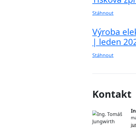
Stáhnout
Výroba elek
| leden 20
Stáhnout
Kontakt
In
ma
ju