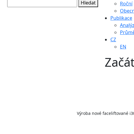
Hledat
Roční
Obec
Publikace
Analý
Průmě
CZ
EN
Začát
Výroba nové faceliftované 