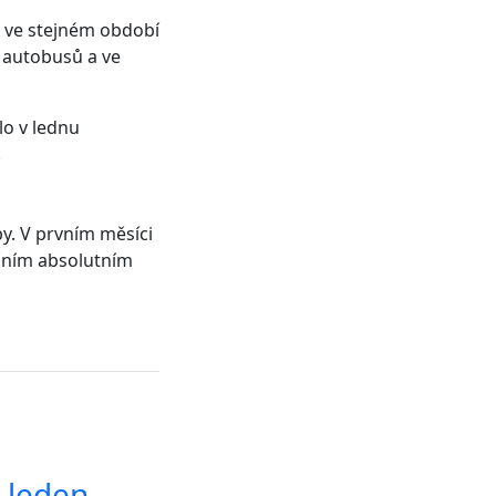
 ve stejném období
 autobusů a ve
lo v lednu
.
y. V prvním měsíci
očním absolutním
| leden