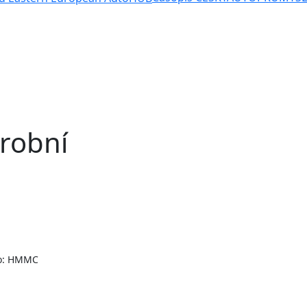
ýrobní
to: HMMC