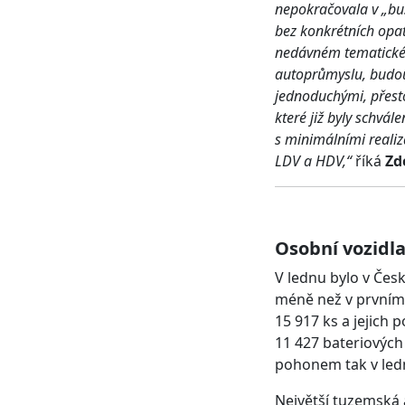
nepokračovala v „bus
bez konkrétních opat
nedávném tematickém
autoprůmyslu, budou
jednoduchými, přesto
které již byly schvá
s minimálními realiz
LDV a HDV,“
říká
Zd
Osobní vozidl
V lednu bylo v Čes
méně než v prvním 
15 917 ks a jejich
11 427 bateriových 
pohonem tak v led
Největší tuzemská 