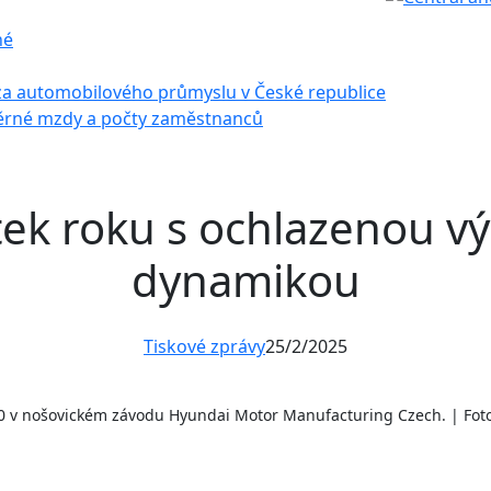
né
za automobilového průmyslu v České republice
rné mzdy a počty zaměstnanců
ek roku s ochlazenou v
dynamikou
Tiskové zprávy
25/2/2025
i30 v nošovickém závodu Hyundai Motor Manufacturing Czech. | Fo