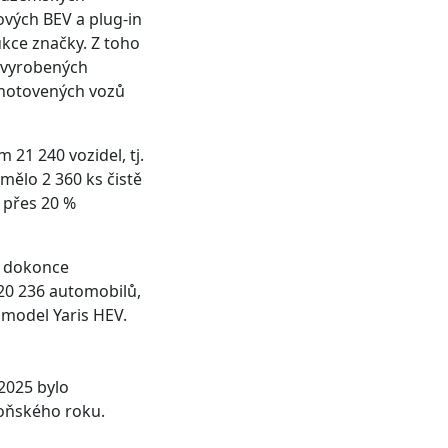
ových BEV a plug-in
ukce značky. Z toho
h vyrobených
zhotovených vozů
21 240 vozidel, tj.
mělo 2 360 ks čistě
y přes 20 %
o dokonce
20 236 automobilů,
 model Yaris HEV.
2025 bylo
loňského roku.