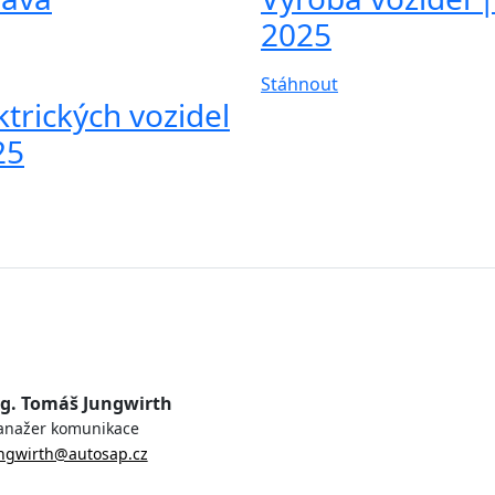
2025
Stáhnout
trických vozidel
25
g. Tomáš Jungwirth
nažer komunikace
ngwirth@autosap.cz