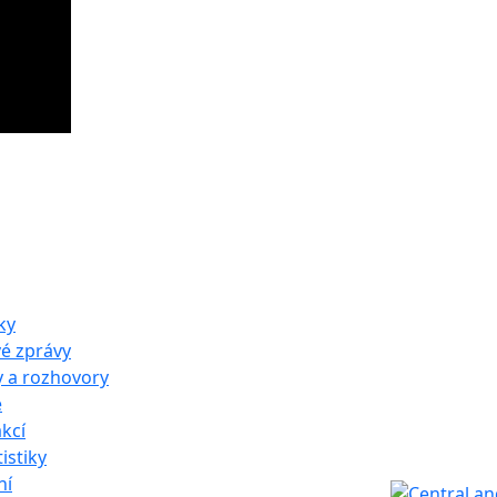
ky
vé zprávy
y a rozhovory
e
kcí
istiky
ní