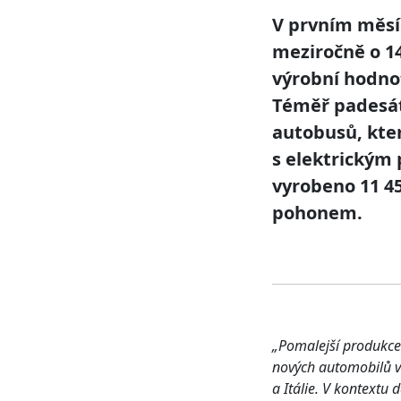
V prvním měsíc
meziročně o 14
výrobní hodno
Téměř padesát
autobusů, kter
s elektrickým 
vyrobeno 11 45
pohonem.
„Pomalejší produkce
nových automobilů v 
a Itálie. V kontextu