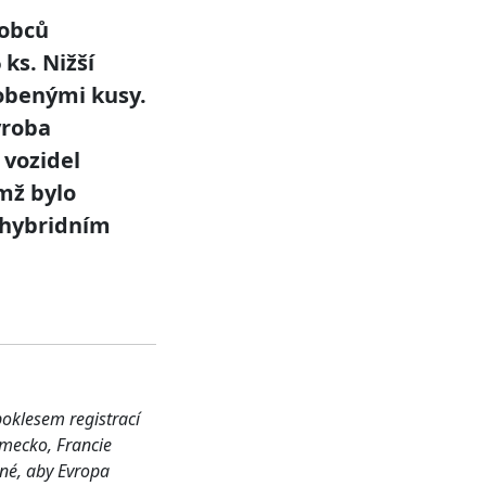
robců
ks. Nižší
obenými kusy.
ýroba
 vozidel
mž bylo
n hybridním
oklesem registrací
ěmecko, Francie
tné, aby Evropa