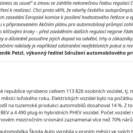
iness as usual“ a znovu se zahltila nekonečnou řadou regulací či
ření k realizaci. Chci proto věřit, že návrhy českého autoprůmysl
 zasedání Evropské komise k posílení hodnotového řetězce a v
 v připravovaném Akčním plánu pro automobilový průmysl zohled
 klíčovými kroky – před zaváděním dalších regulací nejprve řád
leny a důsledně posuďme jejich dopad na odvětví, trhy a zákazník
ačními náklady je například odstranění neefektivních pokut a rev
eněk Petzl, výkonný ředitel Sdružení automobilového p
a
ké republice vyrobeno celkem 113 826 osobních vozidel, tj. 
měsíci loňského roku. Elektrických vozidel bylo na počátk
 podíl na tuzemské produkci automobilů dosahoval 14 %. Z t
BEV a 4 490 plug-in hybridních PHEV vozidel. Počet vozidel 
novém meziročním srovnání zaznamenal více než 70% nárů
automobilka Škoda Auto vyrobila v prvním měsíci ve svých