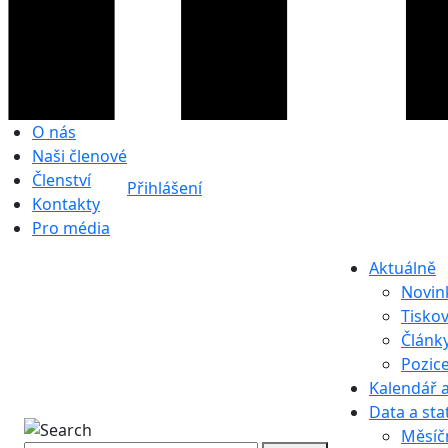
O nás
Naši členové
Členství
Přihlášení
Kontakty
Pro média
Aktuálně
Novin
Tisko
Článk
Pozic
Kalendář a
Data a stat
Měsíč