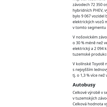
závodech 72 350 os
hybridních PHEV, v
bylo 9 067 vozidel 
elektrických vozů
v tomto segmentu s
V nošovickém závod
o 30 % méně než ve
elektrický a 2 094 
tuzemské produkce
V kolínské Toyotě 
s nejvyšším lednov
tj. o 1,3 % více ne
Autobusy
Celkové výrobě v s
v tuzemských závo
Celková hodnota vý