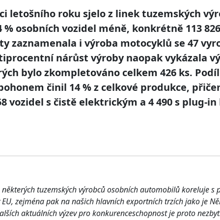
i letošního roku sjelo z linek tuzemských vý
 % osobních vozidel méně, konkrétně 113 826 
ty zaznamenala i výroba motocyklů se 47 vyr
iprocentní nárůst výroby naopak vykázala v
ých bylo zkompletováno celkem 426 ks. Podíl
pohonem činil 14 % z celkové produkce, přiče
8 vozidel s čistě elektrickým a 4 490 s plug-i
 některých tuzemských výrobců osobních automobilů koreluje s p
EU, zejména pak na našich hlavních exportních trzích jako je N
 dalších aktuálních výzev pro konkurenceschopnost je proto nezby