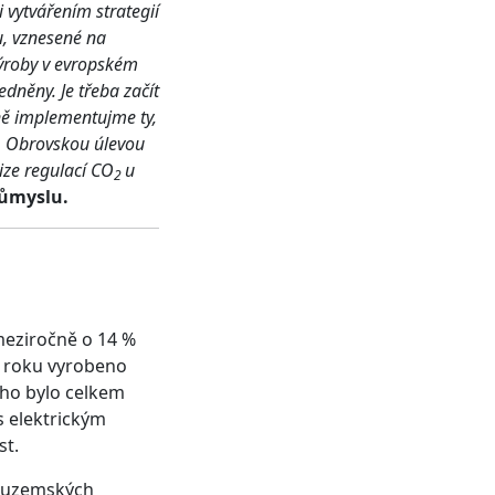
 vytvářením strategií
u, vznesené na
ýroby v evropském
něny. Je třeba začít
ně implementujme ty,
y. Obrovskou úlevou
ize regulací CO
u
2
růmyslu.
meziročně o 14 %
u roku vyrobeno
oho bylo celkem
s elektrickým
st.
 tuzemských