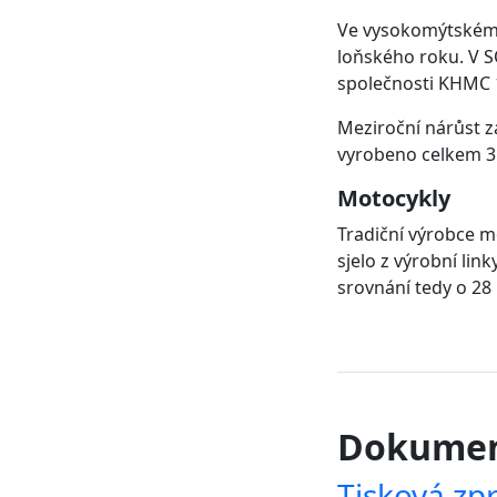
Ve vysokomýtském I
loňského roku. V S
společnosti KHMC 
Meziroční nárůst z
vyrobeno celkem 31
Motocykly
Tradiční výrobce m
sjelo z výrobní li
srovnání tedy o 2
Dokume
Tisková zp