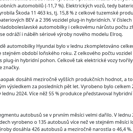
obních automobilů (-11,7 %). Elektrických vozů, tedy bateri
yrobila Škoda 11 463 ks, tj. 15,8 % z celkové tuzemské prod
bateriových BEV a 2 396 vozidel plug-in hybridních. V číslec
 mladoboleslavské automobilky i celkovému nárůstu počtu 
e odráží i náběh sériové výroby nového modelu Elroq.
ě automobilky Hyundai bylo v lednu zkompletováno celkem 
 stejném období loňského roku. Z celkového počtu vozidel 
ks plug-in hybridní pohon. Celkově tak elektrické vozy tvořil
 značky.
naopak dosáhli meziročně vyšších produkčních hodnot, a t
ým výsledkem za posledních pět let. Vyrobeno bylo celkem 
ž v lednu 2024. Více něž 55 % produkce představoval hybridní
egmentu autobusů se v prvním měsíci velmi dařilo. V lednu 
dech vyrobeno o 135 autobusů více než ve stejném měsíci 
roby dosáhla 426 autobusů a meziročně narostla o 46,4 %.