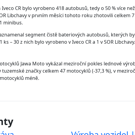
veco CR bylo vyrobeno 418 autobusů, tedy o 50 % více než
OR Libchavy v prvním měsíci tohoto roku zhotovili celkem 7
1 minibus.
aznamenal segment čistě bateriových autobusů, kterých by
 ks – 30 z nich bylo vyrobeno v Iveco CR a 1 v SOR Libchavy
otocyklů Jawa Moto vykázal meziroční pokles lednové výrob
nky tuzemské značky celkem 47 motocyklů (-37,3 %), v mezir
8 motocyklů méně.
nty
ráva
Výroba vozidel 